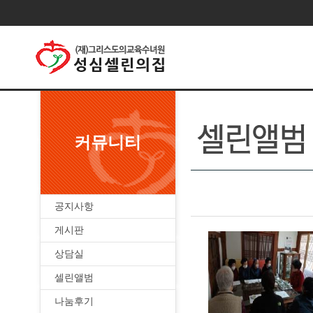
커뮤니티
공지사항
게시판
상담실
셀린앨범
나눔후기