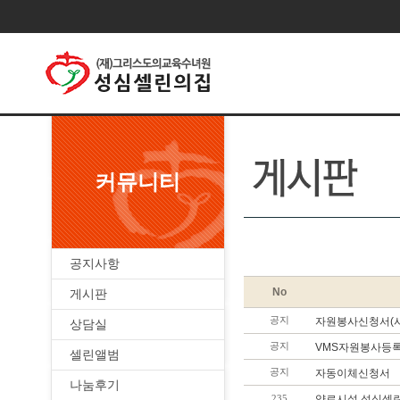
커뮤니티
공지사항
No
게시판
공지
자원봉사신청서(
상담실
공지
VMS자원봉사등
셀린앨범
공지
자동이체신청서
나눔후기
235
양로시설 성심셀린의