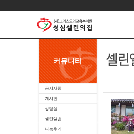
커뮤니티
공지사항
게시판
상담실
셀린앨범
나눔후기