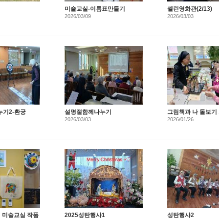
미술교실-이름표만들기
셀린영화관(2/13)
2026/03/09
2026/03/03
기2-환궁
설명절함께나누기
그림책과 나 돌보기
2026/03/03
2026/01/26
신 미술교실 작품
2025성탄행사1
성탄행사2