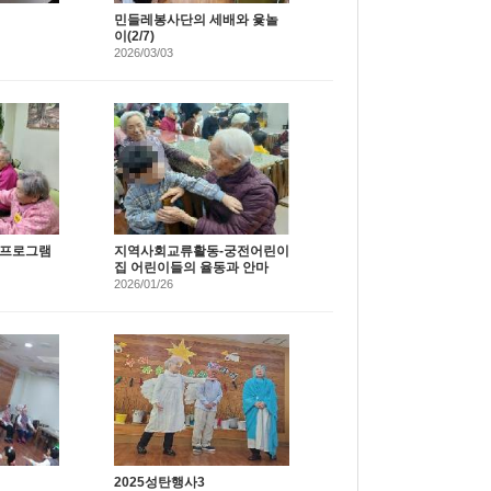
민들레봉사단의 세배와 윷놀
이(2/7)
2026/03/03
 프로그램
지역사회교류활동-궁전어린이
집 어린이들의 율동과 안마
2026/01/26
2025성탄행사3