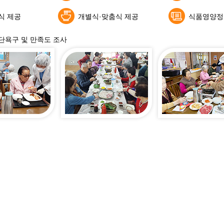
식 제공
개별식·맞춤식 제공
식품영양정
단욕구 및 만족도 조사