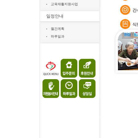
교육재활지원사업
간
일정안내
식
월간계획
하루일과