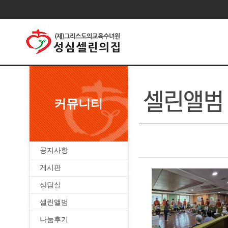
커뮤니티
공지사항
게시판
상담실
셀린앨범
나눔후기