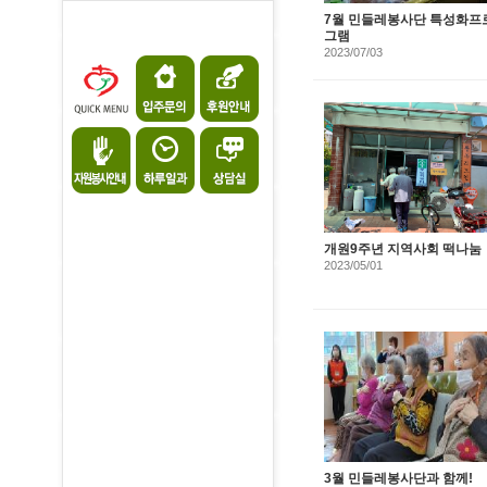
7월 민들레봉사단 특성화프
그램
2023/07/03
개원9주년 지역사회 떡나눔
2023/05/01
3월 민들레봉사단과 함께!